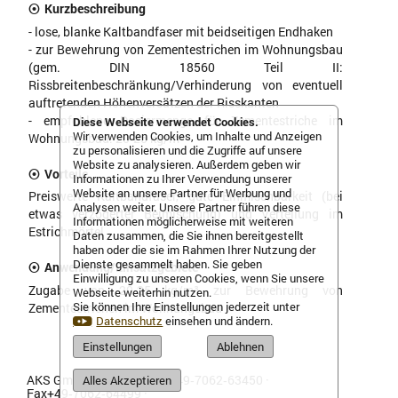
Kurzbeschreibung
- lose, blanke Kaltbandfaser mit beidseitigen Endhaken
- zur Bewehrung von Zementestrichen im Wohnungsbau
(gem. DIN 18560 Teil II:
Rissbreitenbeschränkung/Verhinderung von eventuell
auftretenden Höhenversätzen der Risskanten
- empfohlene Dosiermenge für Zementestriche im
Diese Webseite verwendet Cookies.
Wir verwenden Cookies, um Inhalte und Anzeigen
Wohnungsbau: 20-25 kg/m³
zu personalisieren und die Zugriffe auf unsere
Website zu analysieren. Außerdem geben wir
Vorteile
Informationen zu Ihrer Verwendung unserer
Website an unsere Partner für Werbung und
Preiswerte Kaltbandfaser, gute Einmischbarkeit (bei
Analysen weiter. Unsere Partner führen diese
etwas verzögerter Beimischung) und Verteilung im
Informationen möglicherweise mit weiteren
Estrichmörtel
Daten zusammen, die Sie ihnen bereitgestellt
haben oder die sie im Rahmen Ihrer Nutzung der
Dienste gesammelt haben. Sie geben
Anwendung/Einsatzgebiete
Einwilligung zu unseren Cookies, wenn Sie unsere
Zugabe von 20-25 kg/m³ zur Bewehrung von
Webseite weiterhin nutzen.
Sie können Ihre Einstellungen jederzeit unter
Zementestrichen im Wohnungsbau
Datenschutz
einsehen und ändern.
Einstellungen
Ablehnen
AKS GmbH & Co. KG ·
Tel.+49‑7062‑63450
·
Alles Akzeptieren
Fax+49‑7062‑64499 ·