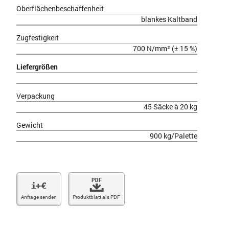
Oberflächenbeschaffenheit
blankes Kaltband
Zugfestigkeit
700 N/mm² (± 15 %)
Liefergrößen
Verpackung
45 Säcke à 20 kg
Gewicht
900 kg/Palette
W
V
Anfrage senden
Produktblatt als PDF